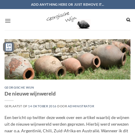
Ga
ADD ANYTHING HERE OR JUST REMOVE IT...
naar
inhoud
14
okt
GEORGISCHE WIJN
De nieuwe wijnwereld
GEPLAATST OP
14 OKTOBER 2016
DOOR
ADMINISTRATOR
Een bericht op twitter deze week over een artikel waarbij de wijnen
uit de nieuwe wijnwereld werden geprezen. Hierbij werd verwezen
naar o.a. Argentinië, Chili, Zuid-Afrika en Australië. Wanneer ik dit