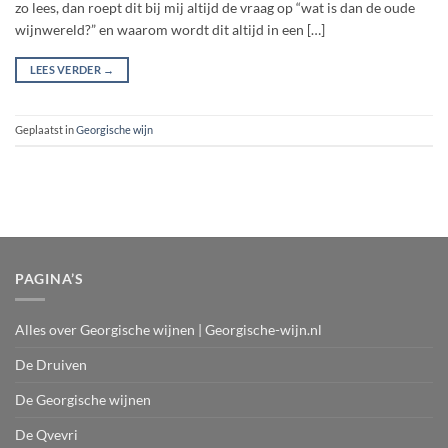
zo lees, dan roept dit bij mij altijd de vraag op “wat is dan de oude
wijnwereld?” en waarom wordt dit altijd in een […]
LEES VERDER
→
Geplaatst in
Georgische wijn
PAGINA’S
Alles over Georgische wijnen | Georgische-wijn.nl
De Druiven
De Georgische wijnen
De Qvevri