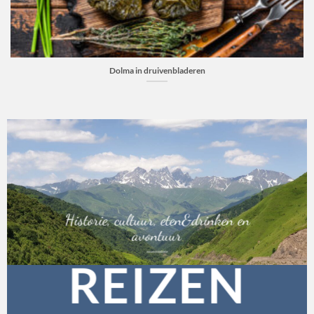
Dolma in druivenbladeren
Historie, cultuur, eten&drinken en
avontuur
REIZEN