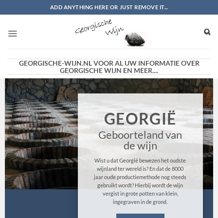
Ga
ADD ANYTHING HERE OR JUST REMOVE IT...
naar
inhoud
GEORGISCHE-WIJN.NL VOOR AL UW INFORMATIE OVER
GEORGISCHE WIJN EN MEER....
GEORGIË
Geboorteland van
de wijn
Wist u dat Georgië bewezen het oudste
wijnland ter wereld is? En dat de 8000
jaar oude productiemethode nog steeds
gebruikt wordt? Hierbij wordt de wijn
vergist in grote potten van klein,
ingegraven in de grond.